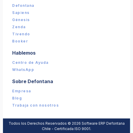
📎 Captura (opcional):
Defontana
Sapiens
Enviar reporte
Génesis
Zenda
Tivendo
Booker
Hablemos
Centro de Ayuda
WhatsApp
Sobre Defontana
Empresa
Blog
Trabaja con nosotros
Todos los Derechos Reservados ©
2026
Software ERP Defontana
Chile - Certificada ISO 9001.