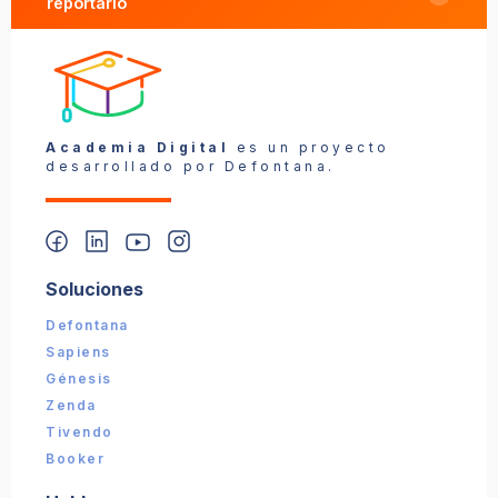
reportarlo
Reportar un problema
Academia Digital
es un proyecto
desarrollado por Defontana.
Soluciones
📎 Captura (opcional):
Defontana
Sapiens
Enviar reporte
Génesis
Zenda
Tivendo
Booker