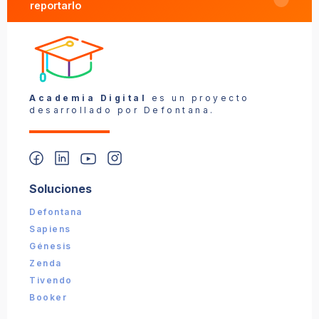
reportarlo
Reportar un problema
Academia Digital
es un proyecto
desarrollado por Defontana.
Soluciones
📎 Captura (opcional):
Defontana
Sapiens
Enviar reporte
Génesis
Zenda
Tivendo
Booker