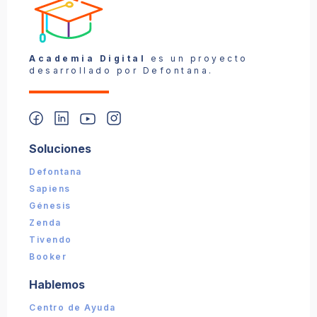
Reportar un problema
Academia Digital
es un proyecto
desarrollado por Defontana.
Soluciones
📎 Captura (opcional):
Defontana
Sapiens
Enviar reporte
Génesis
Zenda
Tivendo
Booker
Hablemos
Centro de Ayuda