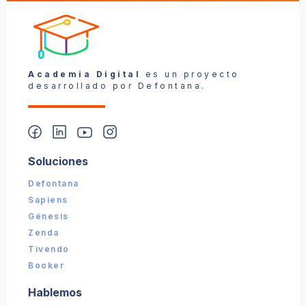
Reportar un problema
Academia Digital
es un proyecto
desarrollado por Defontana.
Soluciones
📎 Captura (opcional):
Defontana
Sapiens
Enviar reporte
Génesis
Zenda
Tivendo
Booker
Hablemos