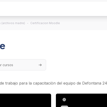
s (archivos madre)
Certificacion Moodle
le
rsos
Buscar cursos
 de trabajo para la capacitaciòn del equipo de Defontana 2