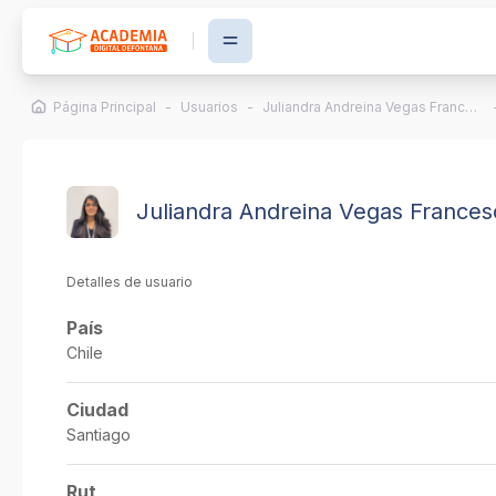
Salta al contenido principal
Página Principal
Usuarios
Juliandra Andreina Vegas Franceschi
Juliandra Andreina Vegas Frances
Detalles de usuario
País
Chile
Ciudad
Santiago
Rut