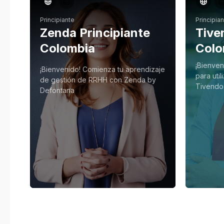
Principiante
Principia
Zenda Principiante
Tive
Colombia
Colo
¡Bienven
¡Bienvenido! Comienza tu aprendizaje
para uti
de gestión de RRHH con Zenda by
Tivendo
Defontana