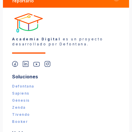
reportarlo
Reportar un problema
Academia Digital
es un proyecto
desarrollado por Defontana.
Soluciones
📎 Captura (opcional):
Defontana
Sapiens
Enviar reporte
Génesis
Zenda
Tivendo
Booker